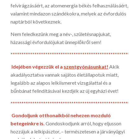
felvirágzásáért, az atomenergia békés felhasználásáért,
vala­mint mindazon szándékokra, melyek az évfordulós
naptárból következnek.
Nem feledkezünk meg a név-, születésnapjukat,
házassági évfordulójukat ünneplőkről sem!
*********************************************************
Idejében végezzük el a
szentgyónásunkat!
Akik
akadályoz­tatva van­nak sajátos életállapotuk miatt,
legalább az alapos lelki­ismeret vizs­gálattal és a
bűnbánat felindításával kezdjék az új egyházi évet!
*********************************************************
Gondoljunk otthonaikból nehezen mozduló
betegeinkre is.
Gondoskod­junk arról, hogy eljusson
hozzájuk a lelkipász­tor, – természetesen a járványügyi