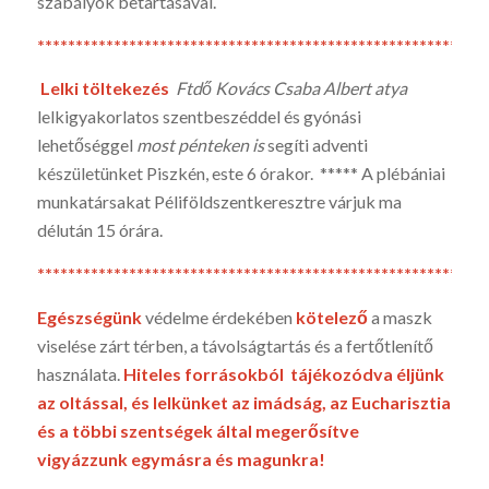
szabályok betartásával.
*********************************************************
Lelki töltekezés
Ftdő Kovács Csaba Albert atya
lelkigyakorlatos szentbeszéddel és gyónási
lehetőséggel
most pénteken is
segíti adventi
készületünket Piszkén, este 6 órakor. ***** A plébániai
munkatársakat Péliföldszentkeresztre várjuk ma
délután 15 órára.
*********************************************************
Egészségünk
védelme érdekében
kötelező
a maszk
viselése zárt térben, a távolságtartás és a fertőtlenítő
használata.
Hiteles forrásokból tájékozódva éljünk
az oltással, és lelkünket az imádság, az Eucharisztia
és a többi szentségek által megerősítve
vigyázzunk egymásra és magunkra!