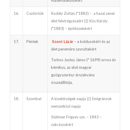
matematikusokért
16.
Csütörtök
Kodály Zoltán (*1882) – a hazai zenei
élet felvirágzásáért ||| Kós Károly
(*1883) – építészeinkért
17.
Péntek
Szent Lázár
– a koldusokért és az
élet peremére szorultakért
Torkos Justus János (* 1699) orvos és
kémikus, az első magyar
gyógyszerész-árszabvány
összeállítója.
18.
Szombat
A kisebbségek napja ||| Emigránsok
nemzetközi napja
Stühmer Frigyes szn. – 1843 –
cukrászokért