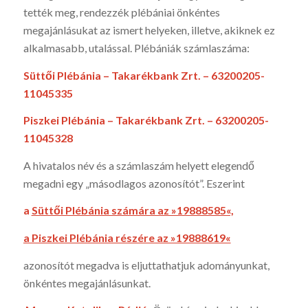
tették meg, rendezzék plébániai önkéntes
megajánlásukat az ismert helyeken, illetve, akiknek ez
alkalmasabb, utalással. Plébániák számlaszáma:
Süttői Plébánia – Takarékbank Zrt. – 63200205-
11045335
Piszkei Plébánia – Takarékbank Zrt. – 63200205-
11045328
A hivatalos név és a számlaszám helyett elegendő
megadni egy „másodlagos azonosítót”. Eszerint
a
Süttői Plébánia számára az »19888585«,
a Piszkei Plébánia részére az »19888619«
azonosítót megadva is eljuttathatjuk adományunkat,
önkéntes megajánlásunkat.