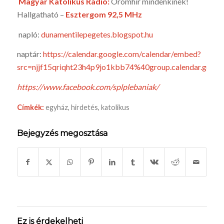
Magyar Katolikus Rádió:
Örömhír mindenkinek!
Hallgatható –
Esztergom 92,5 MHz
napló:
dunamentilepegetes.blogspot.hu
naptár:
https://calendar.google.com/calendar/embed?
src=njjf15qriqht23h4p9jo1kbb74%40group.calendar.goo
https://www.facebook.com/splplebaniak/
Címkék:
egyház
,
hirdetés
,
katolikus
Bejegyzés megosztása
Ez is érdekelheti