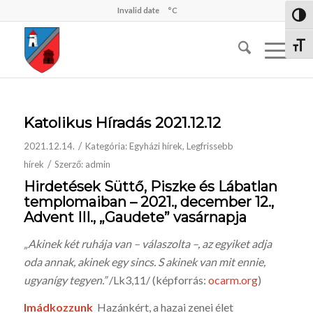
Invalid date
°C
Nagy 
Betűm
Katolikus Híradás 2021.12.12
/
2021.12.14.
Kategória:
Egyházi hírek
,
Legfrissebb
/
hírek
Szerző:
admin
Hirdetések Süttő, Piszke és Lábatlan
templomaiban – 2
021., december 12.,
Advent III., „Gaudete” vasárnapja
„Akinek két ruhája van – válaszolta –, az egyiket adja
oda annak, akinek egy sincs. S akinek van mit ennie,
ugyanígy tegyen.”
/Lk3,11/ (képforr­ás:
ocarm.org
)
Imádkozzunk
Hazánkért, a hazai zenei élet