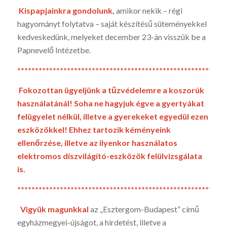
Kispapjainkra gondolunk,
amikor nekik – régi
hagyományt folytatva – saját készítésű süteményekkel
kedveskedünk, melyeket december 23-án visszük be a
Papnevelő Intézetbe.
*********************************************************
Fokozottan ügyeljünk a tűzvédelemre a ko­szorúk
használatánál! Soha ne hagyjuk égve a gyertyá­kat
felügyelet nélkül, illetve a gyerekeket egyedül ezen
eszközökkel! Ehhez tartozik kéményeink
ellenőrzése, illetve az ilyenkor használatos
elektromos díszvilágító-eszközök felülvizsgálata
is.
*********************************************************
Vigyük magunkkal
az „Esztergom-Budapest” című
egyházmegyei-újságot, a hirdetést, illetve a