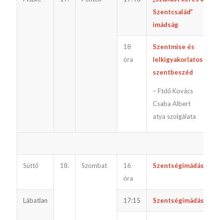
Szentcsalád”
imádság
18
Szentmise és
e
óra
lelkigyakorlatos
szentbeszéd
– Ftdő Kovács
Csaba Albert
atya szolgálata
Süttő
18.
Szombat
16
Szentségimádás
óra
Lábatlan
17:15
Szentségimádás