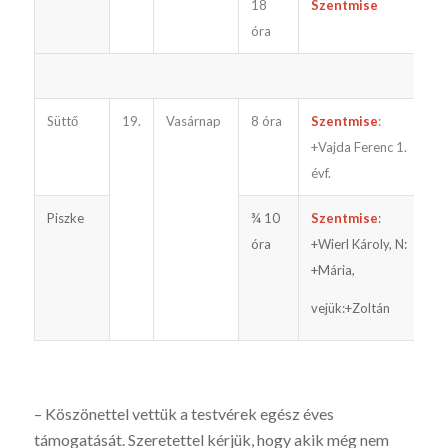
18
Szentmise
e
óra
Süttő
19.
Vasárnap
8 óra
Szentmise
:
+Vajda Ferenc 1.
évf.
Piszke
¾ 10
Szentmise
:
óra
+Wierl Károly, N:
+Mária,
vejük:+Zoltán
– Köszönettel vettük a testvérek egész éves
támogatását. Szeretettel kérjük, hogy akik még nem