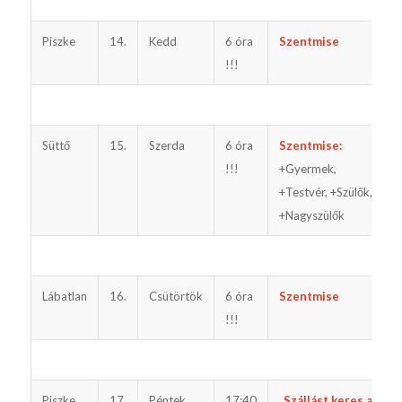
Piszke
14.
Kedd
6 óra
Szentmise
u
!!!
Süttő
15.
Szerda
6 óra
Szentmise:
!!!
+Gyermek,
+Testvér, +Szülők,
+Nagyszülők
Lábatlan
16.
Csütörtök
6 óra
Szentmise
!!!
Piszke
17.
Péntek
17:40
„Szállást keres a