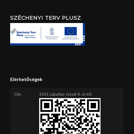
SZÉCHENYI TERV PLUSZ
Elérhetőségek
Cím
2541 Lábatlan József A. út 60.