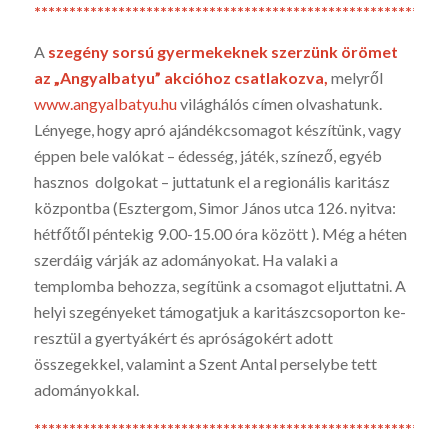
*********************************************************
A
szegény sorsú gyermekeknek szerzünk örömet
az „Angyalbatyu” akcióhoz csatlakoz­va,
melyről
www.angyalbatyu.hu
világhálós címen olvashatunk.
Lényege, hogy apró ajándék­csomagot készítünk, vagy
éppen bele valókat – édesség, játék, színező, egyéb
hasznos dol­gokat – juttatunk el a regionális karitász
központba (Esztergom, Simor János utca 126. nyitva:
hétfőtől péntekig 9.00-15.00 óra között ). Még a héten
szerdáig várják az adományokat. Ha valaki a
templomba behoz­za, segítünk a csomagot eljuttatni. A
helyi szegényeket támogatjuk a karitászcsoporton ke­
resztül a gyertyákért és apróságokért adott
összegekkel, valamint a Szent Antal perselybe tett
adományokkal.
*********************************************************