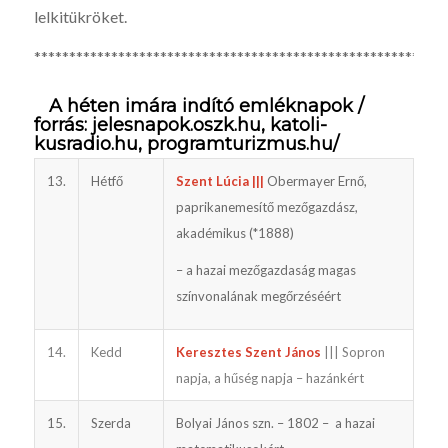
lelkitükröket.
***********************************************************
A héten imára indító emléknapok /
forrás:
jelesnapok.oszk.hu
,
katoli­
kusradio.hu
,
programturizmus.hu
/
13.
Hétfő
Szent Lúcia |||
Obermayer Ernő,
paprikanemesítő mezőgazdász,
akadémikus (*1888)
– a hazai mezőgazdaság magas
színvonalának megőrzéséért
14.
Kedd
Keresztes Szent János
||| Sopron
napja, a hűség napja – hazánkért
15.
Szerda
Bolyai János szn. – 1802 – a hazai