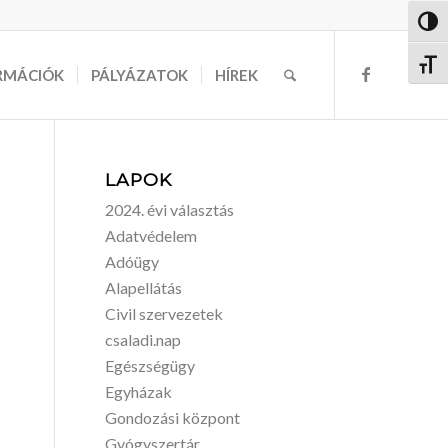
Nagy 
Betűm
RMÁCIÓK
PÁLYÁZATOK
HÍREK
LAPOK
2024. évi választás
Adatvédelem
Adóügy
Alapellátás
Civil szervezetek
csaladi.nap
Egészségügy
Egyházak
Gondozási központ
Gyógyszertár